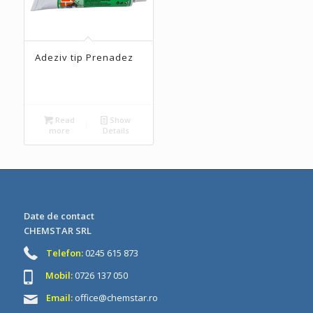
Adeziv tip Prenadez
Read
Show
more
Details
Date de contact
CHEMSTAR SRL
Telefon:
0245 615 873
Mobil:
0726 137 050
Email:
office@chemstar.ro