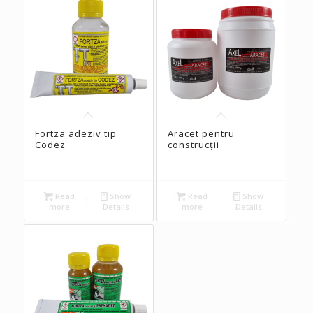
Fortza adeziv tip
Aracet pentru
Codez
construcții
Read
Show
Read
Show
more
Details
more
Details